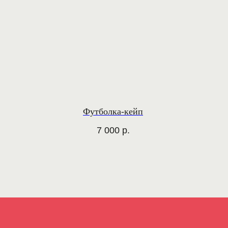
Футболка-кейп
7 000
р.
[ КАТАЛОГ ]
ПОКУПАТЕЛЯМ
Все товары
Оплата
Рубашки
Доставка
Платья
Обмен и возврат
Свитшоты и худи
Верхняя одежда
Футболки