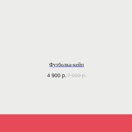
Футболка-кейп
4 900
р.
7 000
р.
ДЛЯ СВЯЗИ
+7 (923) 770-
atme.work@gmail.com
74-77