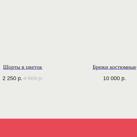
Шорты в цветок
Брюки костюмные
2 250
р.
4 500
р.
10 000
р.
ИНФОРМАЦИЯ
О бренде
Система
лояльности
Политика
конфиденциальности
Публичная оферта