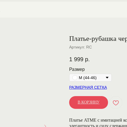
Из
]
Платье-рубашка че
Артикул:
RC
1 999
р.
Размер
M (44-46)
РАЗМЕРНАЯ СЕТКА
В КОРЗИНУ
Платье ATME с имитацией к
элегантность и силу сдержан