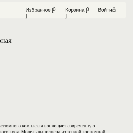
0
0
бранное [ ᅠ
Корзина [ ᅠ
Войти
]
рная
остюмного комплекта воплощает современную
ного кроя. Модель выполнена из теплой костюмной