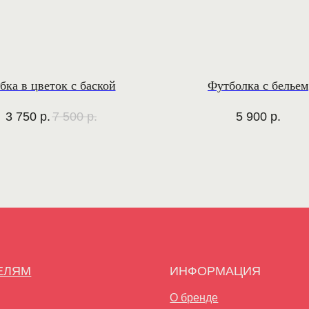
ка в цветок с баской
Футболка с бельем
3 750
р.
7 500
р.
5 900
р.
ИНФОРМАЦИЯ
О бренде
Система
лояльности
Политика
конфиденциальности
Публичная оферта