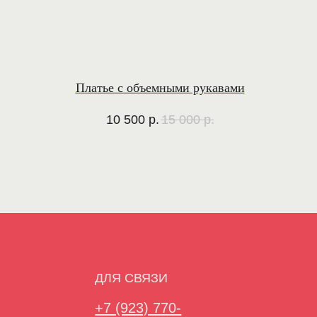
Платье с объемными рукавами
10 500
р.
15 000
р.
ДЛЯ СВЯЗИ
+7 (923) 770-
atme.work@gmail.com
74-77