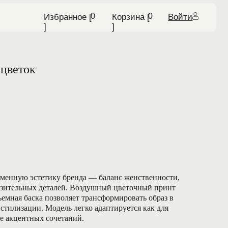
0
0
бранное [ ᅠ
Корзина [ ᅠ
Войти
]
 цветок
енную эстетику бренда — баланс женственности,
азительных деталей. Воздушный цветочный принт
ъемная баска позволяет трансформировать образ в
 стилизации. Модель легко адаптируется как для
ее акцентных сочетаний.