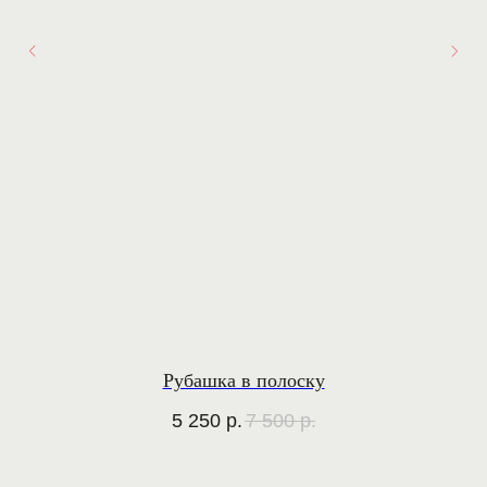
Верхняя одежда
ИНФОРМАЦИЯ
Футболки
О бренде
Брюки
Система лояльности
Юбки
Политика
конфиденциальности
Публичная оферта
© 2024 ATME.
ДЛЯ СВЯЗИ
Все права защищены
+7 (923) 770-74-77
atme.work@gmail.com
ИП Прадед А.В.
ИНН 246413631183
Разработка сайта
Рубашка в полоску
5 250
р.
7 500
р.